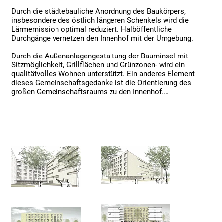
Durch die städtebauliche Anordnung des Baukörpers, 
insbesondere des östlich längeren Schenkels wird die 
Lärmemission optimal reduziert. Halböffentliche 
Durchgänge vernetzen den Innenhof mit der Umgebung. 

Durch die Außenanlagengestaltung der Bauminsel mit 
Sitzmöglichkeit, Grillflächen und Grünzonen- wird ein 
qualitätvolles Wohnen unterstützt. Ein anderes Element 
dieses Gemeinschaftsgedanke ist die Orientierung des 
großen Gemeinschaftsraums zu den Innenhof.

Die offene Tragwerksstruktur des östlichen und 
westlichen Gebäudesockels mit den dahinterliegenden 
abschließbaren Fahrradstellplätzen prägt das äußere 
Erscheinungsbild des Gebäudes. Die Zugänge zum 
Innenhof von Norden und von Süden gewährleisten eine 
Durchquerung des Innenhofs, mit direktem Zugang zu 
den Treppenhäusern an den gegenüberliegenden 
Gebäudeecken. 

So ist auch eine spätere gute Anbindung an spätere 
Quartiersbausteine wie z.B dem Minicampus gesichert. 
Durch die Verbindungsstege und den abgerundeten 
Flurecken entsteht ein geschossweise umlaufender 