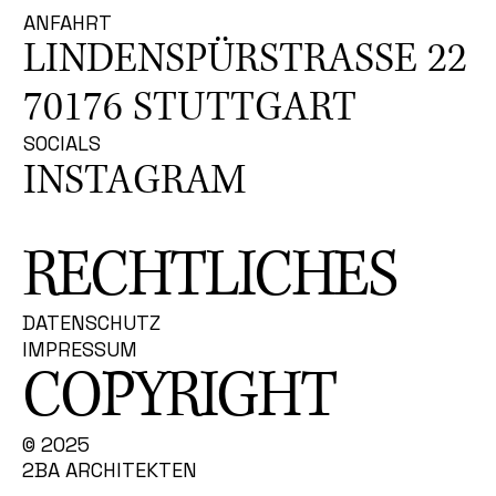
Die bodentiefen Fenster werden als Ersatz für den 
ANFAHRT
Verzicht auf Balkone gesehen, die die 
LINDENSPÜRSTRASSE 22
Kommunikationsmöglichkeiten fördert. Durch 
Spiegelung der Fassadenöffnung entsteht eine 
abwechslungsreiche Fassade mit hohem 
70176 STUTTGART
Wiedererkennungswert.
SOCIALS
INSTAGRAM
RECHTLICHES
DATENSCHUTZ
IMPRESSUM
COPYRIGHT
© 2025
2BA ARCHITEKTEN