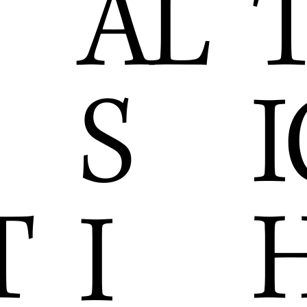
AL
S
I
T
I