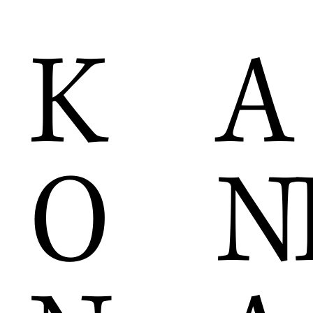
A
K
N
O