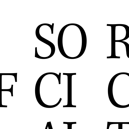
SO
F
CI