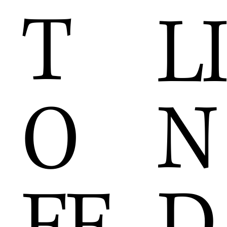
T
LI
N
O