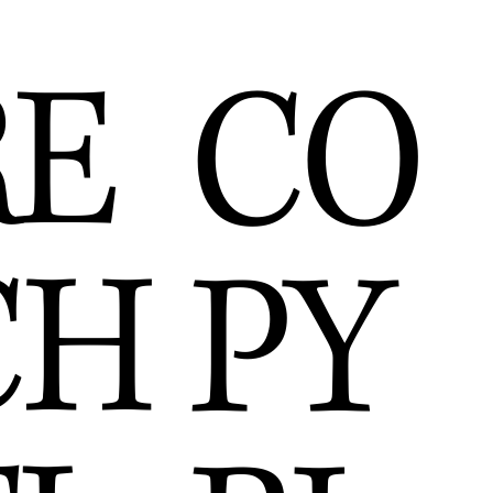
RE
CO
CH
PY