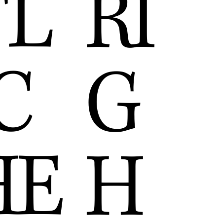
TL
RI
C
G
HE
H