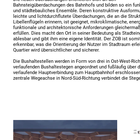
Bahnsteigüberdachungen des Bahnhofs und bilden so ein funk
und städtebauliches Ensemble. Deren konstruktive Ausformul
leichte und lichtdurchflutete Überdachungen, die an die Strukt
Libellenflügeln erinnern, ist geeignet, mikroklimatische, energ
funktionale und architektonische Anforderungen gleichermaß
erfüllen. Dies macht den Ort in seiner Bedeutung als Stadtein
ablesbar und gibt ihm eine eigene Identität. Der ZOB ist somit
erkennbar, was die Orientierung der Nutzer im Stadtraum erleic
Quartier wird übersichtlicher und sicherer.

Die Bushaltestellen werden in Form von drei in Ost-West-Rich
verlaufenden Bushaltestegen angeordnet und fußläufig über die
verlaufende Hauptverbindung zum Hauptbahnhof erschlossen.
zentrale Wegeachse in Nord-Süd-Richtung verbindet die Stege
untereinander und verknüpft sie barrierefrei mit den übergeor
Fußwegen zwischen Bahnhof und Innenstadt.

FACHPLANUNG  

/  STR.UCTURE STUTTGART

/  SCHULER + WINZ LANDSCHAFTSARCHITEKTEN STUTTGA
VISUALISIERUNG

/  STUDIO ROSAROT TÜBINGEN