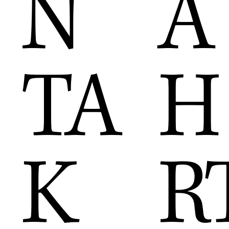
A
N
H
TA
R
K