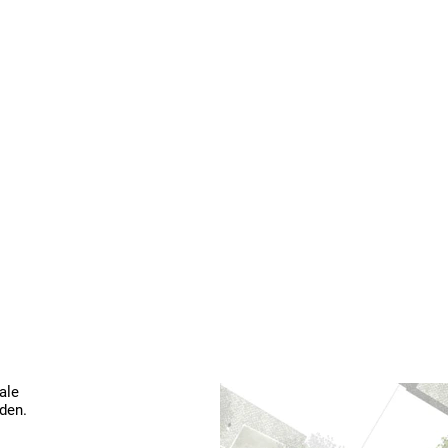
le 
en.
