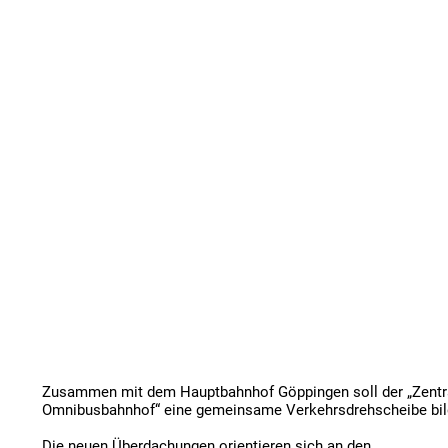
Zusammen mit dem Hauptbahnhof Göppingen soll der „Zentra
Omnibusbahnhof“ eine gemeinsame Verkehrsdrehscheibe bild
Die neuen Überdachungen orientieren sich an den 