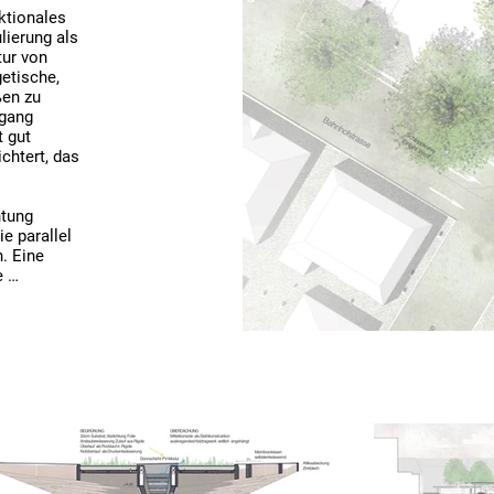
tionales 
ierung als 
ur von 
etische, 
en zu 
gang 
 gut 
htert, das 
tung 
 parallel 
 Eine 
 
dneten 
RT 
