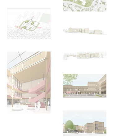
angelehnte Fassadengestaltung, beispielsweise durch 
Lochfenster an den Längsseiten, wird der Bestand zitiert, 
ohne ihn zu kopieren. Es entsteht ein kraftvolles 
Ensemble mit präzisen ausgearbeiteten Fassaden und 
Baukörpern, die hohes Identifikationspotenzial bieten. 

Die in Ost-West-Richtung verlaufende Magistrale öffnet 
sich nach Süden hin großzügig zu den Pausenhöfen auf 
allen Ebenen. Die davon abzweigenden Gebäuderiegel 
sind zweibündig angelegt, mit breiten Aufenthalts-, Spiel 
und Erschließungsfluren. Modulare Sitznischen und 
Schrankzonen wechseln sich ab, wodurch Sichtbezüge in 
die Klassenräume möglich werden. Ausweichräume 
können zum Flur hin geöffnet und als Lerninseln genutzt 
werden. Gleichzeitig dienen diese Räume während des 1. 
und 3. Bauabschnitts als Fluchtweg über provisorische 
Treppenhäuser. 

Am Ende der Flure sind Lern- und Kommunikationsinseln 
vorgesehen. Die Klassenzimmer verfügen über Fenster 
mit niedriger Brüstungshöhe und großen 
Fensteröffnungen. Der Sonnenschutz wird durch 
lichtlenkende Raffstoreanlagen gewährleistet, die für alle 
Räume eine hohe Tageslichtqualität bieten. 
Hochfrequentierte Verkehrsflächen werden durch- 