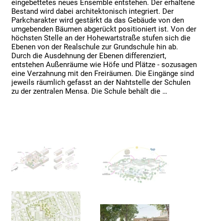
eingebettetes neues Ensemble entstehen. Der erhaltene 
Bestand wird dabei architektonisch integriert. Der 
Parkcharakter wird gestärkt da das Gebäude von den 
umgebenden Bäumen abgerückt positioniert ist. Von der 
höchsten Stelle an der Hohewartstraße stufen sich die 
Ebenen von der Realschule zur Grundschule hin ab. 
Durch die Ausdehnung der Ebenen differenziert, 
entstehen Außenräume wie Höfe und Plätze - sozusagen 
eine Verzahnung mit den Freiräumen. Die Eingänge sind 
jeweils räumlich gefasst an der Nahtstelle der Schulen 
zu der zentralen Mensa. Die Schule behält die 
Adressbildung zur Hohewartstraße. Der im leicht 
abfallenden Gelände gestaltete Schulhof mit seinem 
Wechsel von befestigten und bepflanzten Flächen und 
seiner guten Übersichtlichkeit geht allmählich in den 
Park, mit seinen Bestandsbäumen an den Rändern, über. 

Mit dem Ensemble, das sich ebenenweise von Nordwest 
nach Südost in die Topographie integriert, ergibt sich 
eine klare Zonierung und Orientierung auf dem Gelände. 
Das Gebäude ist dabei vom Straßenraum abgerückt 
innerhalb des Parks positioniert. So werden auch die 
Bestandsbäume weitestgehend nicht beeinträchtigt. 
Grundschule und Realschule werden mit den 
gemeinschaftlichen Flächen der Mensa und der 