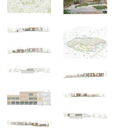
Sporthallen verknüpft was flexible Nutzungen 
ermöglicht.

Der terrassierte Schulhof bildet Räume die zum 
Verweilen einladen. Die beiden Außensportfelder im 
Osten sind so angeordnet, dass eine vom Schulhof 
unabhängige Nutzung abends oder am Wochenende 
möglich ist.

Die stimmige topographische Gebäudesetzung setzt 
sich in den differenzierten Schulhofebenen fort.

BAUHERR

/  LANDESHAUPTSTADT STUTTGART - HOCHBAUAMT

FACHPLANUNG  

/  STR.UCTURE STUTTGART

/  JETTER LANDSCHAFTSARCHITEKTEN

/  WM ENERGIEBUERO