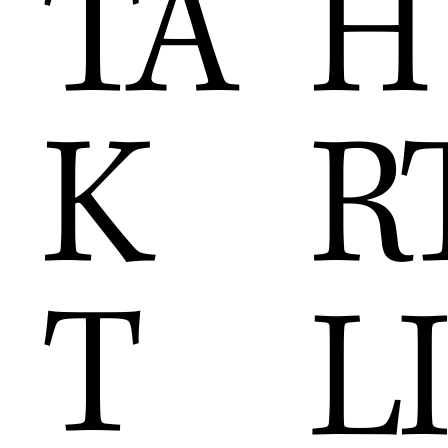
H
TA
R
K
T
LI