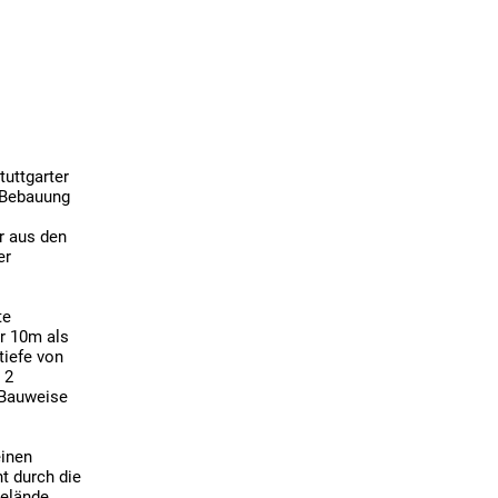
uttgarter 
 Bebauung 
 aus den 
r 
e 
r 10m als 
iefe von 
2 
Bauweise 
inen 
 durch die 
lände.
