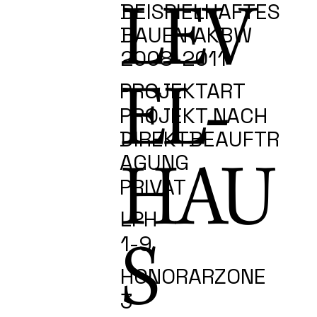
LEV
BEISPIELHAFTES
BAUEN AKBW
2008-2011
EL-
PROJEKTART
PROJEKT NACH
DIREKTBEAUFTR
HAU
AGUNG
PRIVAT
LPH
S
1-9
HONORARZONE
3