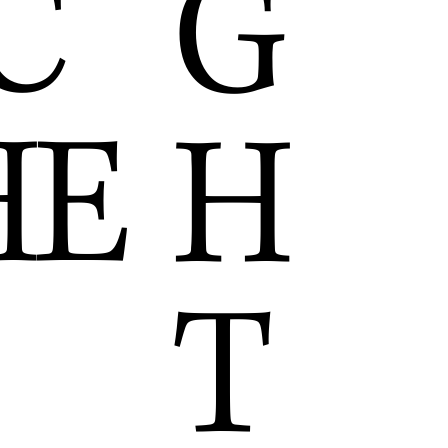
C
G
HE
H
T