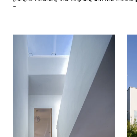
Aus der Situation heraus, dass das eigentliche Grundstück um
halbes Geschoß höher als die Straßenebene liegt, wurde die 
Gebäudekonzeption in Split-Level- Bauweise entwickelt. Straß
befindet sich der Eingang in das Gebäude auf der Ebene -1,40.
schlichte, fein detaillierte Kubus mit seinen großen Fassade
und großen geschlossenen Wandflächen wirkt dadurch höher 
seiner eigentlichen Größe baukörperlich gut in die höhere 
Nachbarbebauung integriert.

Das Prinzip des Split-Levels wird in einem Verhältnis von etw
Viertel zu Dreiviertel der Grundfläche angewandt.

Der Grundriss ist um die zentral angeordnete Treppe mit zenit
Belichtung herum organisiert. Dies ermöglicht eine optimale 
Raumaufteilung mit einer günstigen internen Erschließung un
spannenden Räumbezügen. Die Halbgeschosse staffeln sich v
Öffentlichkeit des Zugangsbereichs mit zunehmender Privathe
Halbgeschoss für Halbgeschoss nach oben und enden auf dem
umschlossenen privaten Außenraum des Patio.

BAUHERR

/  PRIVAT
