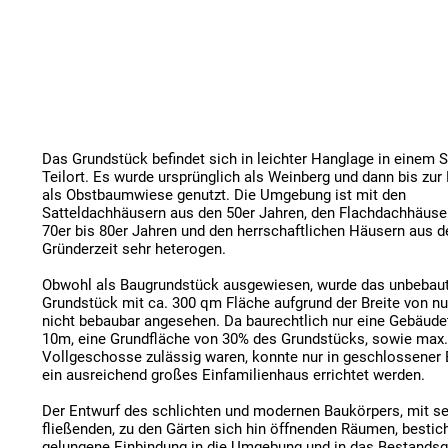
Das Grundstück befindet sich in leichter Hanglage in einem St
Teilort. Es wurde ursprünglich als Weinberg und dann bis zur
als Obstbaumwiese genutzt. Die Umgebung ist mit den 
Satteldachhäusern aus den 50er Jahren, den Flachdachhäuser
70er bis 80er Jahren und den herrschaftlichen Häusern aus de
Gründerzeit sehr heterogen.

Obwohl als Baugrundstück ausgewiesen, wurde das unbebaut
Grundstück mit ca. 300 qm Fläche aufgrund der Breite von nu
nicht bebaubar angesehen. Da baurechtlich nur eine Gebäudet
10m, eine Grundfläche von 30% des Grundstücks, sowie max. 
Vollgeschosse zulässig waren, konnte nur in geschlossener 
ein ausreichend großes Einfamilienhaus errichtet werden.

Der Entwurf des schlichten und modernen Baukörpers, mit se
fließenden, zu den Gärten sich hin öffnenden Räumen, besticht
gelungene Einbindung in die Umgebung und in das Bestandsge