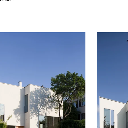
 ca. ein 
en seitig 
 Der 
nöffnungen 
und zu 
a einem 
aler 
d 
on der 
it 
 allseitig 