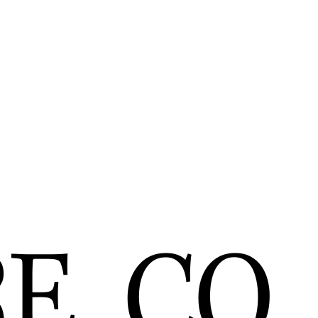
RE
CO