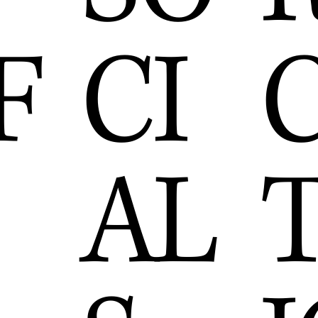
F
CI
AL