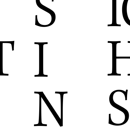
S
I
T
I
S
N