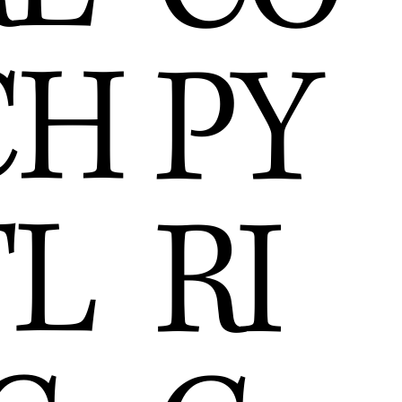
CH
PY
TL
RI