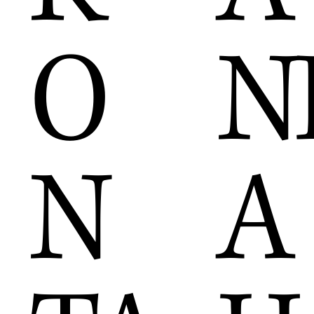
N
O
A
N