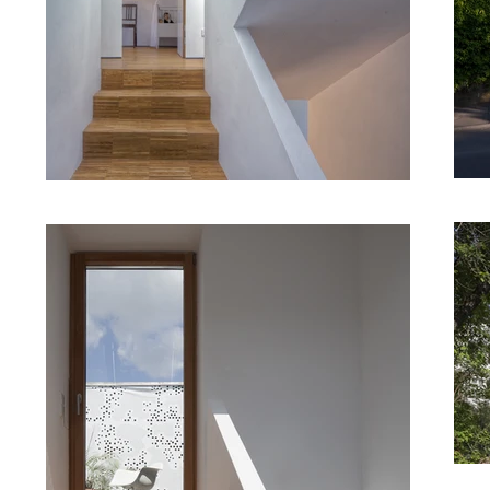
FOTOGRAFIE

/  ARCHIGRAPHIE STEFFEN VOGT, STUTTGART