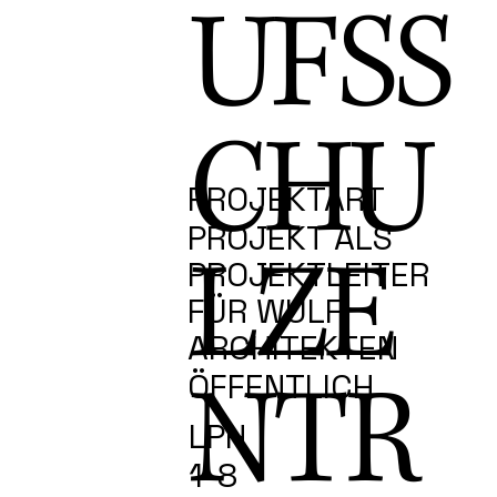
UFSS
CHU
PROJEKTART
PROJEKT ALS
LZE
PROJEKTLEITER
FÜR WULF
ARCHITEKTEN
NTR
ÖFFENTLICH
LPH
1-8