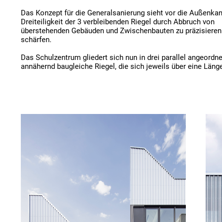
Das Konzept für die Generalsanierung sieht vor die Außenkant
Dreiteiligkeit der 3 verbleibenden Riegel durch Abbruch von 
überstehenden Gebäuden und Zwischenbauten zu präzisieren 
schärfen.

Das Schulzentrum gliedert sich nun in drei parallel angeordnet
annähernd baugleiche Riegel, die sich jeweils über eine Läng
und eine Breite von 36 m erstrecken. Dazwischen befinden sic
10 Meter breiten und 28 Meter langen Verbindungsbauten mit
Haupttreppen. 

Die Zusammenführung der Schulen auf dem bestehenden, dic
Grundstück entspricht auch dem Inhalt: Die vorhandene Strukt
aufgenommen und neu interpretiert, das Erschließungsprinzip
umgekehrt.

Der neue Eingang befindet sich auf der Ostseite und orientier
Grünzug. Dort entsteht zusammen mit dem Neubau von Mens
Mediathek ein neuer Eingangsplatz, der in den Park übergeht.

Die drei eigenständigen beruflichen Schulen des Schulzentru
die Heinrich-Emanuel-Merck-Schule (erbaut 1985), die Martin
Schule (erbaut 1978) sowie die Friedrich-List-Schule (erbaut 1
wurden zu einer organisatorischen Einheit zusammengeführt: 
mach eins“. Dazu wurden die baulichen Grenzen in der 