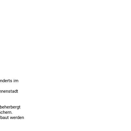
nderts im 
nnenstadt 
beherbergt 
chern. 
rbaut werden 