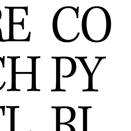
RE
CO
CH
PY
TL
RI