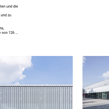
en und die 
und zu 
e, 
e von 126 m 
h die etwa 
 den 
ht bebauten 
ur wird 
 wird 
t sich zum 
a und 
ms Nord - 
-Behaim-
983) - 
„Aus drei 