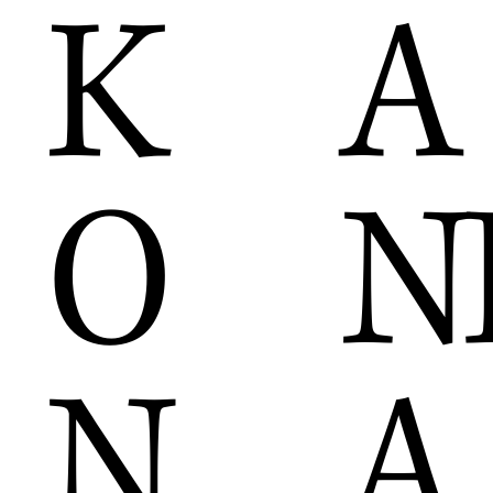
A
K
N
O
A
N