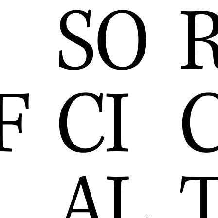
SO
F
CI
AL