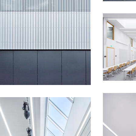
üd 
indung 
nd nicht 
Gebäude 
icht 
kturiert 
24 
E)
