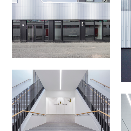
Haupterschließungsachse aufgehoben, eine von Nord nach S
verlaufende Magistrale geschaffen und eine starke Wegeverb
entwickelt, die die Baukörper miteinander verbindet.

Durch die Neuordnung der Räume nach Funktionsbereichen (u
nach einzelnen Berufsschulen) wurde das Schulzentrum als 
gestärkt. Um den Anforderungen an einen zeitgemäßen Unterr
gerecht zu werden, wurde das Raumgefüge umfassend neu stru
und ein Angebot unterschiedlicher Lernbereiche wie z.B. 
Lernlandschaften geschaffen. Die Sanierung erfolgt in drei 
Bauabschnitten, der dritte Bauabschnitt wird im September 20
fertiggestellt.

BAUHERR

/  WISSENSCHAFTSSTADT DARMSTADT

    VERT. D. PROJEKTMANAGEMENT 

    DARMSTÄDTER STADTENTWICKLUNG GMBH & CO.KG (DS
FACHPLANUNG

/ JETTER LANDSCHAFTSARCHITEKTEN, STUTTGART

/  MARKUS GUHL ARCHITEKTURFOTOGRAFIE, STUTTGART