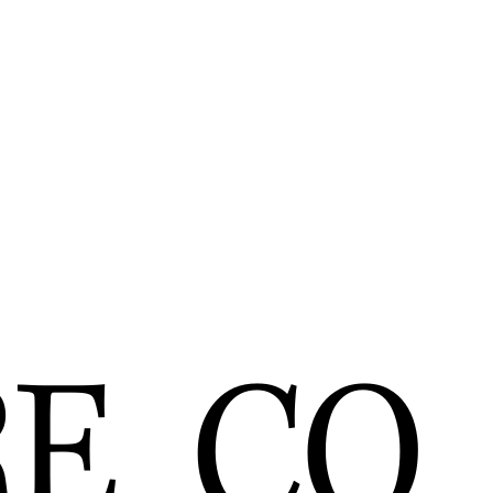
RE
CO