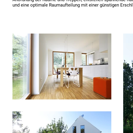
und eine optimale Raumaufteilung mit einer günstigen Erschli
Der Grundriss ist um die zentral angeordneten Treppen, die zen
Oberlichter an den Gebäudetrennwänden belichtet werden, orga
Die Geschosse staffeln sich dabei von der Öffentlichkeit des 
Zugangsbereichs mit zunehmender Privatheit Geschoss für 
nach oben. Vom Erdgeschoss aus öffnet sich die Wohnebene 
südöstlicher Richtung auf breiter Front zum Garten und in nor
Richtung mit weitem Blick ins Tal. 

Das Gebäude sollte dabei jedoch nicht als zwei aneinanderge
Doppelhaushälften erscheinen, sondern sich als eine Einheit i
Umgebung einfügen. Durch die Giebelständigkeit und das Ha
wirkt das Haus höher und integriert sich damit gut in die Reih
Nachbargebäude. Die wechselnden großen Öffnungen und gro
geschlossenen Wandflächen gestalten die Fassade spannend
den Blick von Innen auf besondere Aussichtspunkte.

BAUHERR

/  PRIVAT

FOTOGRAFIE

/  STUDIO NORDBAHNHOF TOBIAS OEXLE