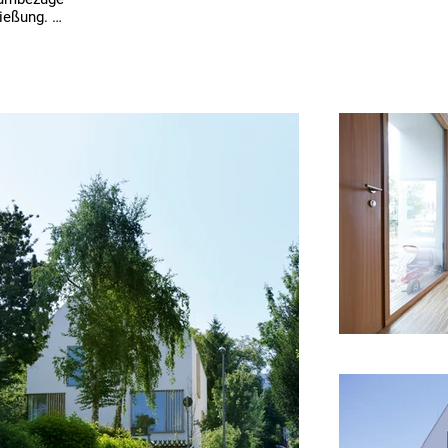
eßung. 

ital durch 
nisiert. 
Geschoss 
in 
dwestlicher 
baute 
n die 
nggeschoss 
e der 
ßen 
 und lenken 