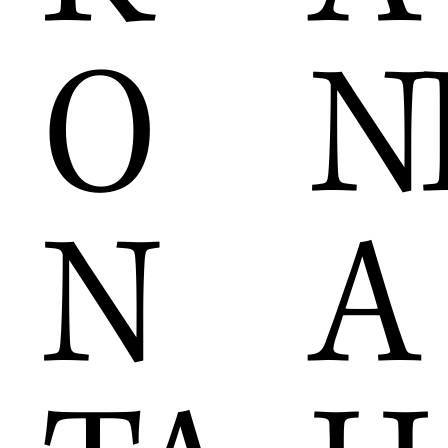
N
O
A
N