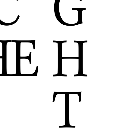
C
G
HE
H
T