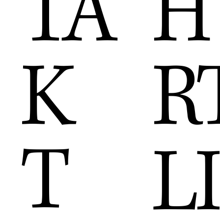
H
TA
R
K
T
LI