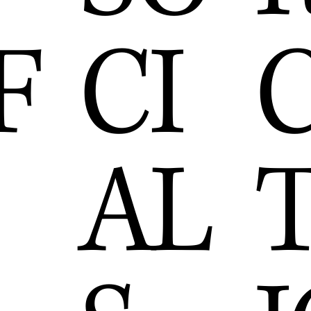
F
CI
AL