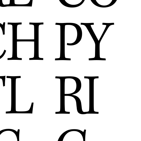
CH
PY
TL
RI