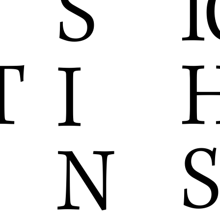
S
I
T
I
S
N