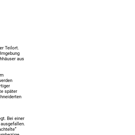
 Teilort. 
 Umgebung 
hhäuser aus 
m 
werden 
iger 
e später 
hneiderten 
. Bei einer 
ausgefallen. 
chtelte” 
umbezüge 