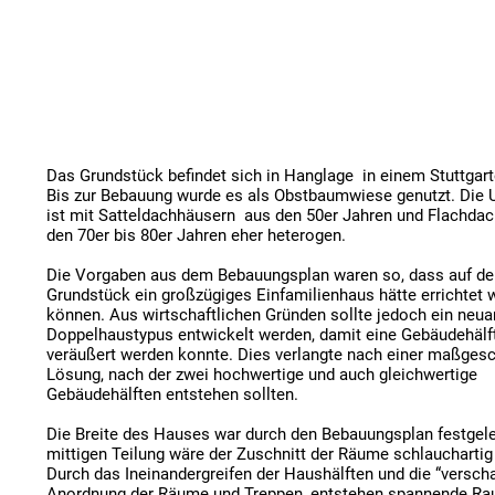
Das Grundstück befindet sich in Hanglage  in einem Stuttgarter
Bis zur Bebauung wurde es als Obstbaumwiese genutzt. Die
ist mit Satteldachhäusern  aus den 50er Jahren und Flachdac
den 70er bis 80er Jahren eher heterogen. 

Die Vorgaben aus dem Bebauungsplan waren so, dass auf de
Grundstück ein großzügiges Einfamilienhaus hätte errichtet 
können. Aus wirtschaftlichen Gründen sollte jedoch ein neuart
Doppelhaustypus entwickelt werden, damit eine Gebäudehälft
veräußert werden konnte. Dies verlangte nach einer maßgesc
Lösung, nach der zwei hochwertige und auch gleichwertige 
Gebäudehälften entstehen sollten.

Die Breite des Hauses war durch den Bebauungsplan festgelegt
mittigen Teilung wäre der Zuschnitt der Räume schlauchartig 
Durch das Ineinandergreifen der Haushälften und die “verscha
Anordnung der Räume und Treppen, entstehen spannende Ra