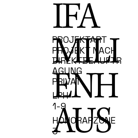
IFA
MILI
PROJEKTART
PROJEKT NACH
DIREKTBEAUFTR
ENH
AGUNG
PRIVAT
LPH
AUS
1-9
HONORARZONE
3